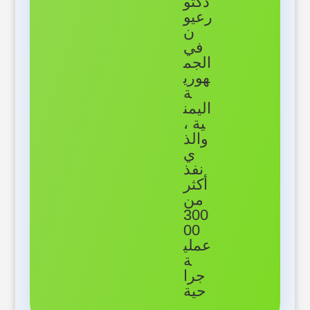
دكتو
رعيو
ن
في
الجم
هوري
ة
اليمن
ية ،
والذ
ي
نفذ
أكثر
من
300
00
عملي
ة
جرا
حية
.