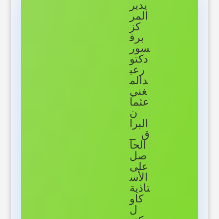
يدير
المر
كز
برف
سور
دكتو
رعب
دالم
غني
عثما
ن
البرا
ق _
الحا
صل
على
الأس
تاذية
كاو
ل