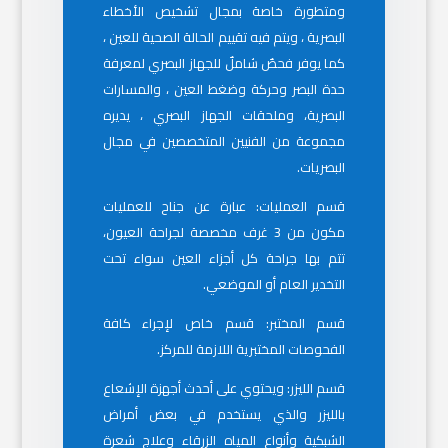
ومتطورة خاصة بمجال تشخيص الأخطاء
البصرية ، ويتم فيه تقييم الحالة الصحية للعين ،
كما يوفر فحصٌ شاملٌ للجهاز البصري لمعرفة
حدة البصر وحركة وضغط العين ، والمسارات
البصرية، وملحقات الجهاز البصري ، يديره
مجموعة من الفنيين المتخصصين في مجال
البصريات.
قسم العمليات: عبارة عن جناح للعمليات
مكون من 3 غرف مخصصة لجراحة العيون،
تتم بها جراحة كل أجزاء العين سواء تحت
التخدير العام أو الموضعي.
قسم المختبر: قسم خاص لإجراء كافة
الفحوصات المختبرية اللازمة للمركز.
قسم الليزر: ويحتوي على أحدث أجهزة الإشعاع
بالليزر والذي يستخدم في بعض أمراض
الشبكية وأنواع المياه الزرقاء وعلاج شعرة