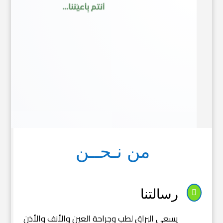
من نـحــن
رسالتنا

يسعى البراق لطب وجراحة العين والأنف والأذن