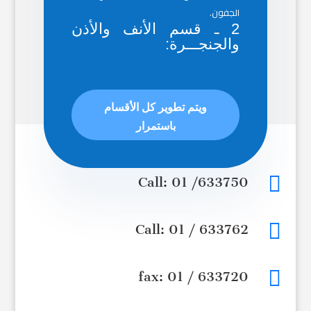
الجفون.
2 ـ قسم الأنف والأذن
والجنجـــرة:
ويتم تطوير كل الأقسام
باستمرار

Call: 01 /633750

Call: 01 / 633762

fax: 01 / 633720