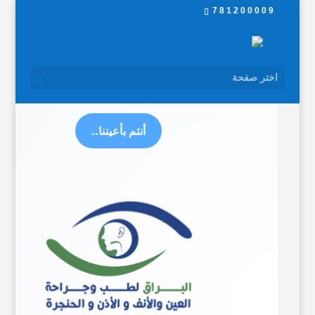
781200009
البراق لطب وجراحة العين
والأنف والأذن والحنجرة
اختر صفحة
أنتم بأعيننا..